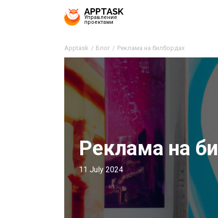
APPTASK
Управление
проектами
Apptask
Блог
Реклама на билбордах
Реклама на б
11 July 2024