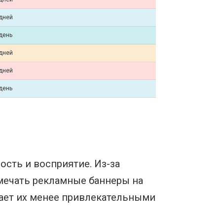
дней
день
дней
дней
день
сть и восприятие. Из-за
мечать рекламные баннеры на
лает их менее привлекательными