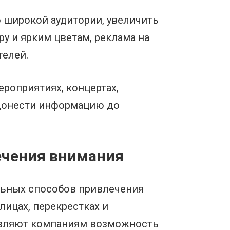
 широкой аудитории, увеличить
у и ярким цветам, реклама на
телей.
роприятиях, концертах,
 донести информацию до
ечения внимания
льных способов привлечения
ицах, перекрестках и
тавляют компаниям возможность