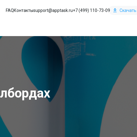
FAQ
Контакты
support@apptask.ru
+7 (499) 110-73-09
Скачать
илбордах