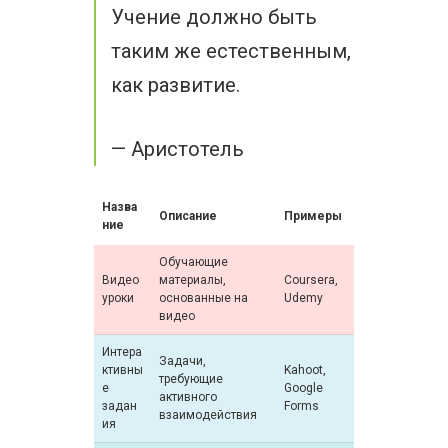
Учение должно быть
таким же естественным,
как развитие.
— Аристотель
Назва
Описание
Примеры
ние
Обучающие
Видео
материалы,
Coursera,
уроки
основанные на
Udemy
видео
Интера
Задачи,
ктивны
Kahoot,
требующие
е
Google
активного
задан
Forms
взаимодействия
ия