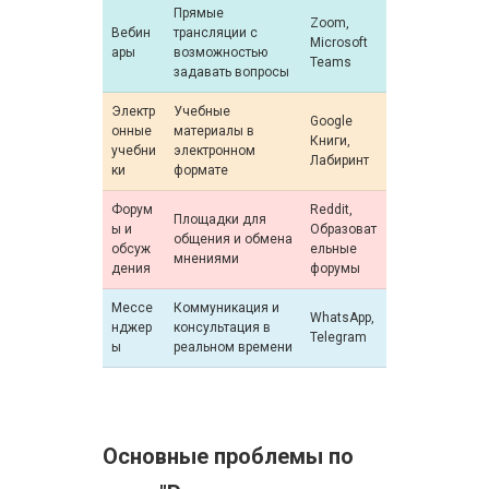
Прямые
Zoom,
Вебин
трансляции с
Microsoft
ары
возможностью
Teams
задавать вопросы
Электр
Учебные
Google
онные
материалы в
Книги,
учебни
электронном
Лабиринт
ки
формате
Форум
Reddit,
Площадки для
ы и
Образоват
общения и обмена
обсуж
ельные
мнениями
дения
форумы
Мессе
Коммуникация и
WhatsApp,
нджер
консультация в
Telegram
ы
реальном времени
Основные проблемы по