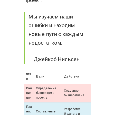
проект.
Мы изучаем наши
ошибки и находим
новые пути с каждым
недостатком.
— Джейкоб Нильсен
Эта
Цели
Действия
п
Ини
Определение
Создание
циа
бизнес-цели
бизнес-плана
ция
проекта
Пла
Разработка
нир
Составление
бюджета и