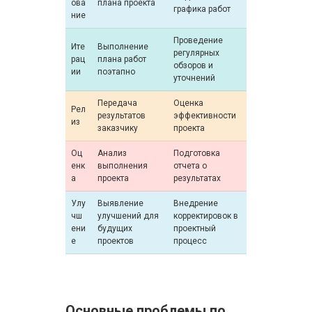
ова
плана проекта
графика работ
ние
Проведение
Ите
Выполнение
регулярных
рац
плана работ
обзоров и
ии
поэтапно
уточнений
Передача
Оценка
Рел
результатов
эффективности
из
заказчику
проекта
Оц
Анализ
Подготовка
енк
выполнения
отчета о
а
проекта
результатах
Улу
Выявление
Внедрение
чш
улучшений для
корректировок в
ени
будущих
проектный
е
проектов
процесс
Основные проблемы по