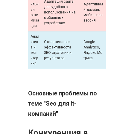
Адаптация сайта
ильн
Адаптивны
для удобного
ая
й дизайн,
использования на
опти
мобильная
мобильных
миза
версия
устройствах
ция
Анал
итик
Отслеживание
Google
а и
эффективности
Analytics,
мон
SEO-стратегии и
Яндекс.Ме
итор
результатов
трика
инг
Основные проблемы по
теме "Seo для it-
компаний"
Конкуренция в