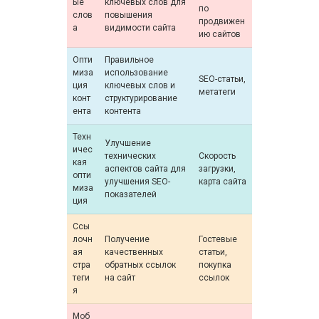
ые
ключевых слов для
по
слов
повышения
продвижен
а
видимости сайта
ию сайтов
Опти
Правильное
миза
использование
SEO-статьи,
ция
ключевых слов и
метатеги
конт
структурирование
ента
контента
Техн
Улучшение
ичес
технических
Скорость
кая
аспектов сайта для
загрузки,
опти
улучшения SEO-
карта сайта
миза
показателей
ция
Ссы
лочн
Получение
Гостевые
ая
качественных
статьи,
стра
обратных ссылок
покупка
теги
на сайт
ссылок
я
Моб