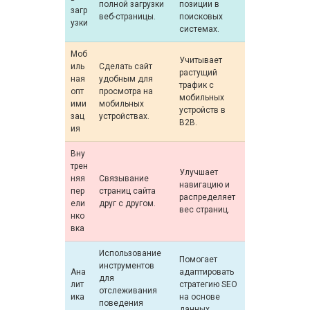
полной загрузки
позиции в
загр
веб-страницы.
поисковых
узки
системах.
Моб
Учитывает
иль
Сделать сайт
растущий
ная
удобным для
трафик с
опт
просмотра на
мобильных
ими
мобильных
устройств в
зац
устройствах.
B2B.
ия
Вну
трен
Улучшает
няя
Связывание
навигацию и
пер
страниц сайта
распределяет
ели
друг с другом.
вес страниц.
нко
вка
Использование
Помогает
инструментов
Ана
адаптировать
для
лит
стратегию SEO
отслеживания
ика
на основе
поведения
данных.