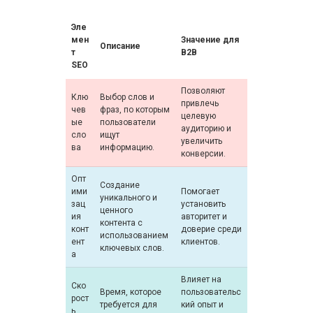
Эле
мен
Значение для
Описание
т
B2B
SEO
Позволяют
Клю
Выбор слов и
привлечь
чев
фраз, по которым
целевую
ые
пользователи
аудиторию и
сло
ищут
увеличить
ва
информацию.
конверсии.
Опт
Создание
ими
Помогает
уникального и
зац
установить
ценного
ия
авторитет и
контента с
конт
доверие среди
использованием
ент
клиентов.
ключевых слов.
а
Влияет на
Ско
Время, которое
пользовательс
рост
требуется для
кий опыт и
ь