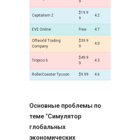
9
$19.9
Capitalism 2
4.2
9
EVE Online
Free
4.7
Offworld Trading
$39.9
4.0
Company
9
$49.9
Tropico 6
4.3
9
RollerCoaster Tycoon
$9.99
4.6
Основные проблемы по
теме "Симулятор
глобальных
экономических