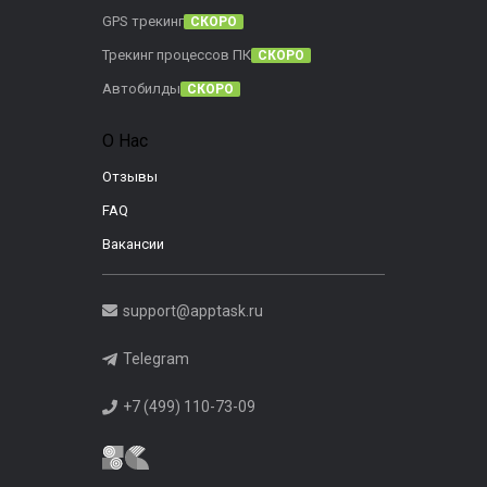
GPS трекинг
СКОРО
Трекинг процессов ПК
СКОРО
Автобилды
СКОРО
О Нас
Отзывы
FAQ
Вакансии
support@apptask.ru
Telegram
+7 (499) 110-73-09