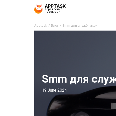
APPTASK
Управление
проектами
Apptask
Блог
Smm для служб такси
Smm для служ
19 June 2024