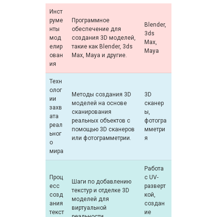
Инст
руме
Программное
Blender,
нты
обеспечение для
3ds
мод
создания 3D моделей,
Max,
елир
такие как Blender, 3ds
Maya
ован
Max, Maya и другие.
ия
Техн
олог
Методы создания 3D
3D
ии
моделей на основе
сканер
захв
сканирования
ы,
ата
реальных объектов с
фотогра
реал
помощью 3D сканеров
мметри
ьног
или фотограмметрии.
я
о
мира
Работа
Проц
с UV-
Шаги по добавлению
есс
разверт
текстур и отделке 3D
созд
кой,
моделей для
ания
создан
виртуальной
текст
ие
реальности.