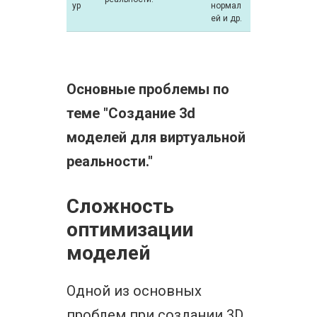
ур
нормал
ей и др.
Основные проблемы по
теме "Создание 3d
моделей для виртуальной
реальности."
Сложность
оптимизации
моделей
Одной из основных
проблем при создании 3D