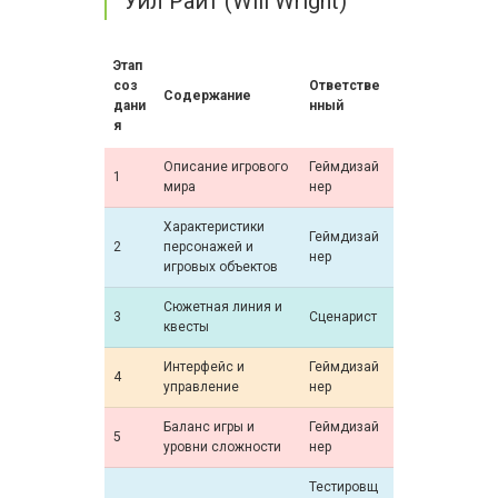
Уил Райт (Will Wright)
Этап
соз
Ответстве
Содержание
дани
нный
я
Описание игрового
Геймдизай
1
мира
нер
Характеристики
Геймдизай
2
персонажей и
нер
игровых объектов
Сюжетная линия и
3
Сценарист
квесты
Интерфейс и
Геймдизай
4
управление
нер
Баланс игры и
Геймдизай
5
уровни сложности
нер
Тестировщ