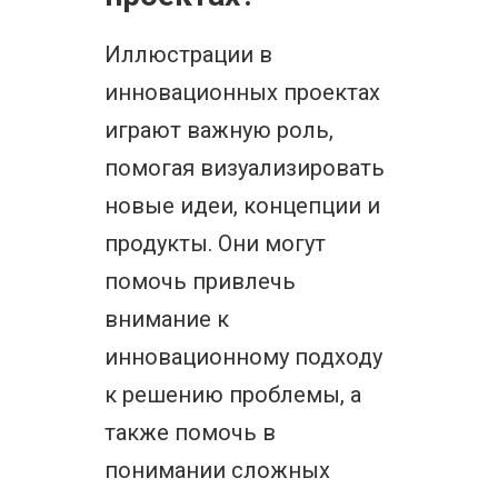
Иллюстрации в
инновационных проектах
играют важную роль,
помогая визуализировать
новые идеи, концепции и
продукты. Они могут
помочь привлечь
внимание к
инновационному подходу
к решению проблемы, а
также помочь в
понимании сложных