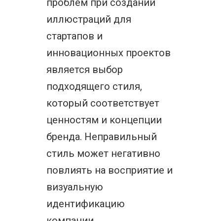
проблем при создании
иллюстраций для
стартапов и
инновационных проектов
является выбор
подходящего стиля,
который соответствует
ценностям и концепции
бренда. Неправильный
стиль может негативно
повлиять на восприятие и
визуальную
идентификацию
компании.