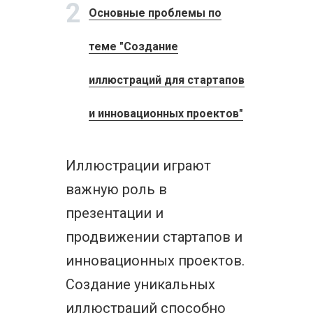
2
Основные проблемы по
теме "Создание
иллюстраций для стартапов
и инновационных проектов"
Иллюстрации играют
важную роль в
презентации и
продвижении стартапов и
инновационных проектов.
Создание уникальных
иллюстраций способно