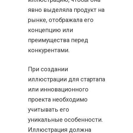
явно выделяла продукт на
рынке, отображала его
концепцию или
преимущества перед
конкурентами.
При создании
иллюстрации для стартапа
или инновационного
проекта необходимо
учитывать его
уникальные особенности.
Иллюстрация должна