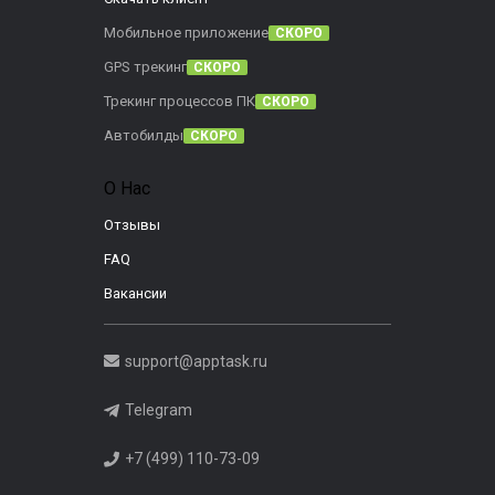
Мобильное приложение
СКОРО
GPS трекинг
СКОРО
Трекинг процессов ПК
СКОРО
Автобилды
СКОРО
О Нас
Отзывы
FAQ
Вакансии
support@apptask.ru
Telegram
+7 (499) 110-73-09