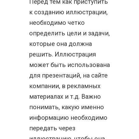
Перед тем как приступить
к созданию иллюстрации,
необходимо четко
определить цели и задачи,
которые она должна
решить. Иллюстрация
может быть использована
для презентаций, на сайте
компании, в рекламных
материалах и т.д. Важно
понимать, какую именно
информацию необходимо
передать через
иллюстрацию, чтобы она