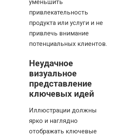
уменьшить
привлекательность
продукта или услуги и не
привлечь внимание
потенциальных клиентов.
Неудачное
визуальное
представление
ключевых идей
Иллюстрации должны
ярко и наглядно
отображать ключевые