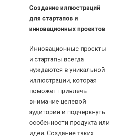
Создание иллюстраций
для стартапов и
инновационных проектов
Инновационные проекты
и стартапы всегда
нуждаются в уникальной
иллюстрации, которая
поможет привлечь
внимание целевой
аудитории и подчеркнуть
особенности продукта или
идеи. Создание таких