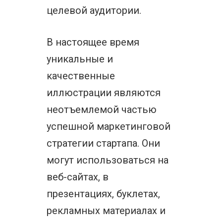
целевой аудитории.
В настоящее время
уникальные и
качественные
иллюстрации являются
неотъемлемой частью
успешной маркетинговой
стратегии стартапа. Они
могут использоваться на
веб-сайтах, в
презентациях, буклетах,
рекламных материалах и