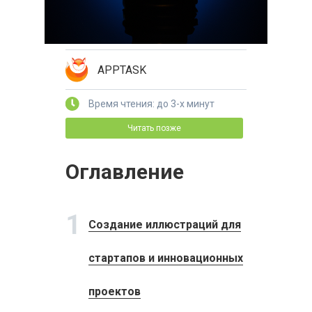
APPTASK
Время чтения: до 3-х минут
Читать позже
Оглавление
1
Создание иллюстраций для
стартапов и инновационных
проектов