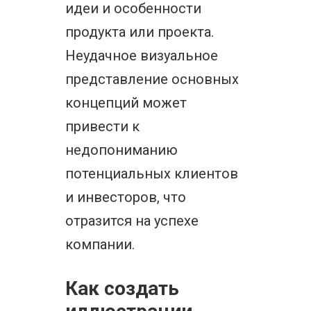
идеи и особенности
продукта или проекта.
Неудачное визуальное
представление основных
концепций может
привести к
недопониманию
потенциальных клиентов
и инвесторов, что
отразится на успехе
компании.
Как создать