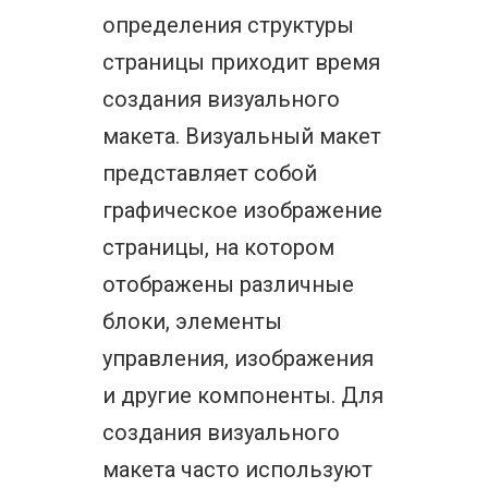
определения структуры
страницы приходит время
создания визуального
макета. Визуальный макет
представляет собой
графическое изображение
страницы, на котором
отображены различные
блоки, элементы
управления, изображения
и другие компоненты. Для
создания визуального
макета часто используют