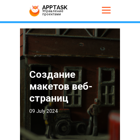
APPTASK
Управление
проектами
Создание
макетов веб-
страниц
09 July 2024