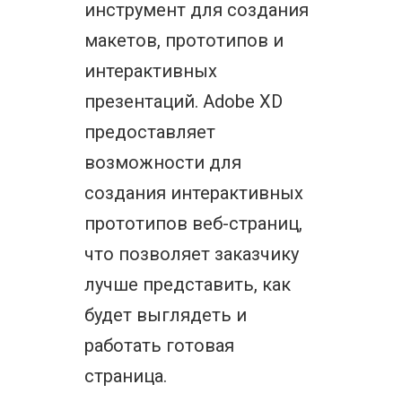
инструмент для создания
макетов, прототипов и
интерактивных
презентаций. Adobe XD
предоставляет
возможности для
создания интерактивных
прототипов веб-страниц,
что позволяет заказчику
лучше представить, как
будет выглядеть и
работать готовая
страница.