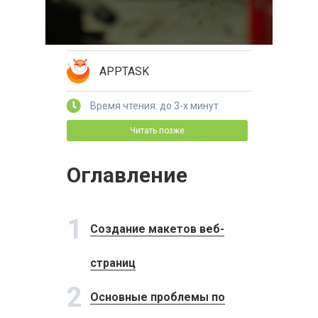
APPTASK
Время чтения: до 3-х минут
Читать позже
Оглавление
1
Создание макетов веб-
страниц
2
Основные проблемы по