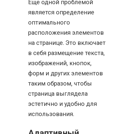
Еще одной проблемой
является определение
оптимального
расположения элементов
на странице. Это включает
в себя размещение текста,
изображений, кнопок,
форм и других элементов
таким образом, чтобы
страница выглядела
эстетично и удобно для
использования.
Адаптивный