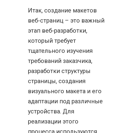
Итак, создание макетов
веб-страниц – это важный
этап веб-разработки,
который требует
тщательного изучения
требований заказчика,
разработки структуры
страницы, создания
визуального макета и его
адаптации под различные
устройства. Для
реализации этого
процесса используются