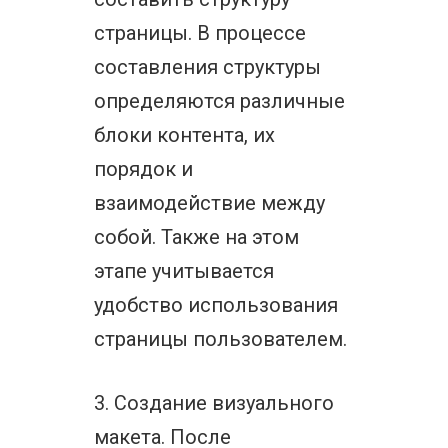
страницы. В процессе
составления структуры
определяются различные
блоки контента, их
порядок и
взаимодействие между
собой. Также на этом
этапе учитывается
удобство использования
страницы пользователем.
3. Создание визуального
макета. После