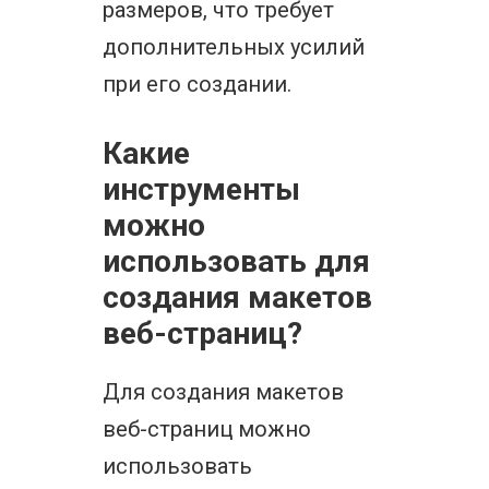
размеров, что требует
дополнительных усилий
при его создании.
Какие
инструменты
можно
использовать для
создания макетов
веб-страниц?
Для создания макетов
веб-страниц можно
использовать