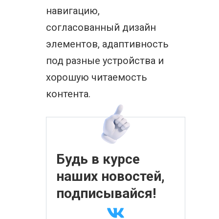
навигацию,
согласованный дизайн
элементов, адаптивность
под разные устройства и
хорошую читаемость
контента.
Будь в курсе
наших новостей,
подписывайся!