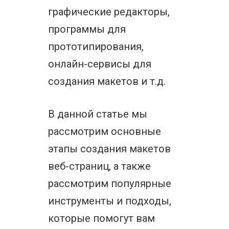
графические редакторы,
программы для
прототипирования,
онлайн-сервисы для
создания макетов и т.д.
В данной статье мы
рассмотрим основные
этапы создания макетов
веб-страниц, а также
рассмотрим популярные
инструменты и подходы,
которые помогут вам