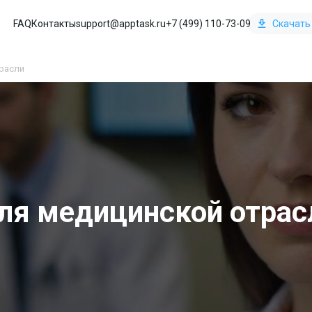
FAQ
Контакты
support@apptask.ru
+7 (499) 110-73-09
Скачать
трасли
для медицинской отрас