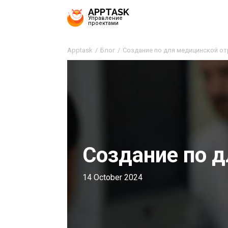
APPTASK
Управление
проектами
Apptask
Блог
Создание по для медицинской о
Создание по 
14 October 2024