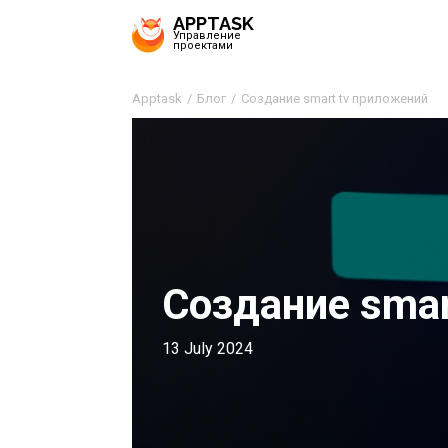
APPTASK
Управление
проектами
Apptask
Блог
Создание smart tv приложений
Создание smar
13 July 2024