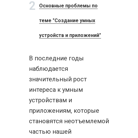
2
Основные проблемы по
теме "Создание умных
устройств и приложений"
В последние годы
наблюдается
значительный рост
интереса к умным
устройствам и
приложениям, которые
становятся неотъемлемой
частью нашей