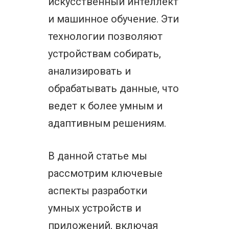
искусственный интеллект
и машинное обучение. Эти
технологии позволяют
устройствам собирать,
анализировать и
обрабатывать данные, что
ведет к более умным и
адаптивным решениям.
В данной статье мы
рассмотрим ключевые
аспекты разработки
умных устройств и
приложений, включая