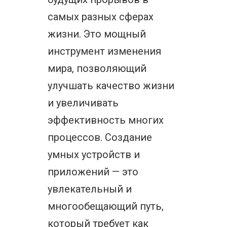
самых разных сферах
жизни. Это мощный
инструмент изменения
мира, позволяющий
улучшать качество жизни
и увеличивать
эффективность многих
процессов. Создание
умных устройств и
приложений — это
увлекательный и
многообещающий путь,
который требует как