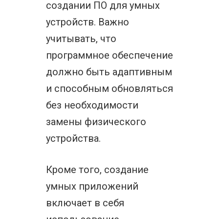
создании ПО для умных
устройств. Важно
учитывать, что
программное обеспечение
должно быть адаптивным
и способным обновляться
без необходимости
замены физического
устройства.
Кроме того, создание
умных приложений
включает в себя