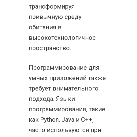
трансформируя
привычную среду
обитания в
высокотехнологичное
пространство.
Программирование для
умных приложений также
требует внимательного
подхода. Языки
программирования, такие
как Python, Java и C++,
часто используются при