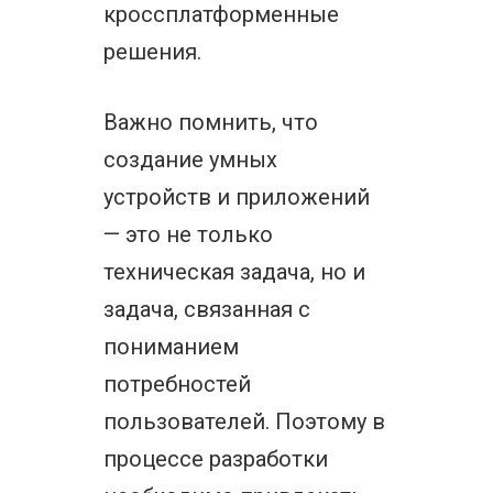
кроссплатформенные
решения.
Важно помнить, что
создание умных
устройств и приложений
— это не только
техническая задача, но и
задача, связанная с
пониманием
потребностей
пользователей. Поэтому в
процессе разработки