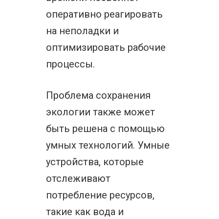
оперативно реагировать
на неполадки и
оптимизировать рабочие
процессы.
Проблема сохранения
экологии также может
быть решена с помощью
умных технологий. Умные
устройства, которые
отслеживают
потребление ресурсов,
такие как вода и