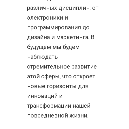
различных дисциплин: от
электроники и
программирования до
дизайна и маркетинга. В
будущем мы будем
наблюдать
стремительное развитие
этой сферы, что откроет
новые горизонты для
инноваций и
трансформации нашей
повседневной жизни.