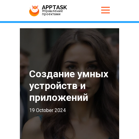
APPTASK
Управление
проектами
Создание умных
устройств и
приложений
19 October 2024