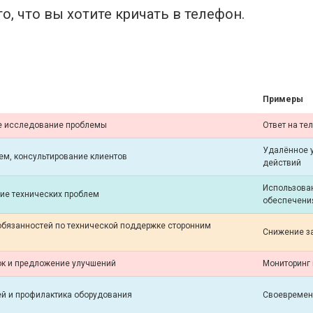
о, что вы хотите кричать в телефон.
Примеры
ое исследование проблемы
Ответ на те
Удалённое 
м, консультирование клиентов
действий
Использова
ние технических проблем
обеспечени
бязанностей по технической поддержке сторонним
Снижение з
к и предложение улучшений
Мониторинг 
й и профилактика оборудования
Своевремен