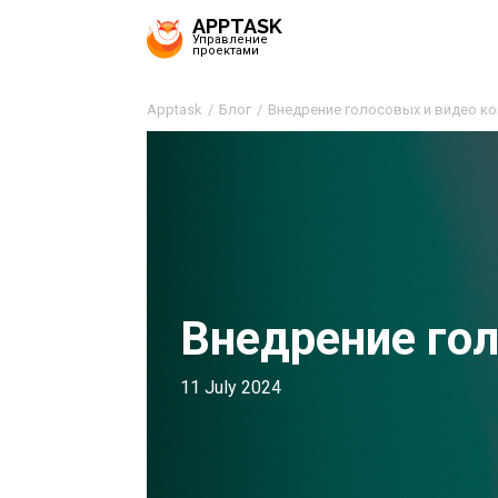
APPTASK
Управление
проектами
Apptask
Блог
Внедрение голосовых и видео к
Внедрение го
11 July 2024