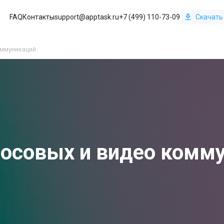
FAQ
Контакты
support@apptask.ru
+7 (499) 110-73-09
Скачать
оммуникаций
лосовых и видео комм