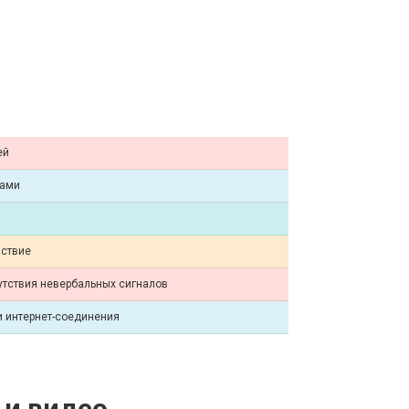
ей
тами
йствие
утствия невербальных сигналов
и интернет-соединения
 и видео