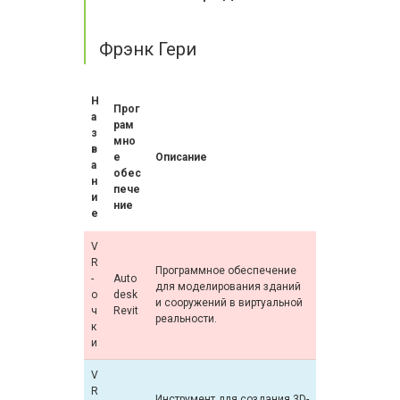
Фрэнк Гери
Н
Прог
а
рам
з
мно
в
е
Описание
а
обес
н
пече
и
ние
е
V
R
Программное обеспечение
-
Auto
для моделирования зданий
о
desk
и сооружений в виртуальной
ч
Revit
реальности.
к
и
V
R
Инструмент для создания 3D-