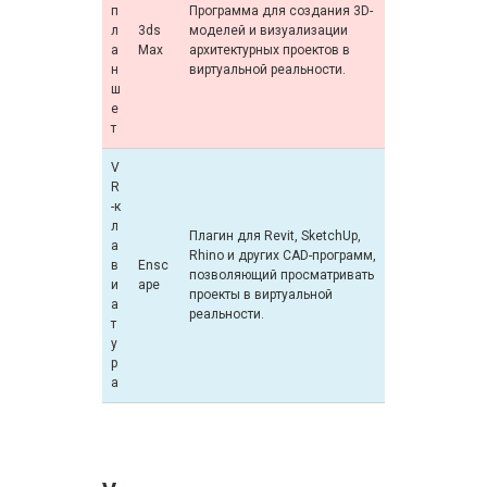
п
Программа для создания 3D-
л
3ds
моделей и визуализации
а
Max
архитектурных проектов в
н
виртуальной реальности.
ш
е
т
V
R
-к
л
Плагин для Revit, SketchUp,
а
Rhino и других CAD-программ,
в
Ensc
позволяющий просматривать
и
ape
проекты в виртуальной
а
реальности.
т
у
р
а