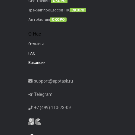
GPS трекинг
СКОРО
Трекинг процессов ПК
СКОРО
Автобилды
СКОРО
О Нас
Отзывы
FAQ
Вакансии
support@apptask.ru
Telegram
+7 (499) 110-73-09