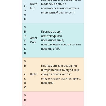
-
Sketc
моделей зданий с
ш
hUp
возможностью просмотра в
л
виртуальной реальности.
е
м
V
R
Программа для
-р
архитектурного
Archi
у
проектирования,
CAD
ч
позволяющая просматривать
к
проекты в VR.
и
V
R
Инструмент для создания
-
интерактивных виртуальных
ш
Unity
сред с возможностью
к
визуализации архитектурных
а
проектов.
ф
V
R
-