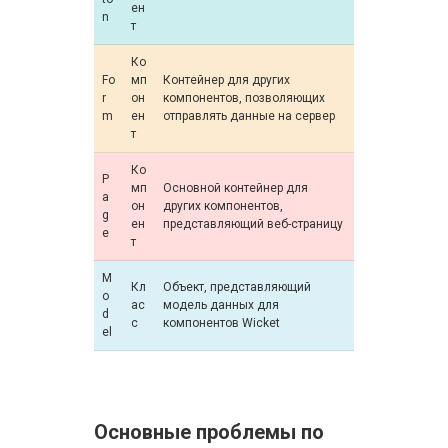
ен
n
т
Ко
Fo
мп
Контейнер для других
r
он
компонентов, позволяющих
m
ен
отправлять данные на сервер
т
Ко
P
мп
Основной контейнер для
a
он
других компонентов,
g
ен
представляющий веб-страницу
e
т
M
Кл
Объект, представляющий
o
ас
модель данных для
d
с
компонентов Wicket
el
Основные проблемы по