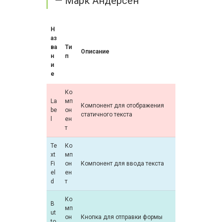
— Марк Андерсен
Н
аз
ва
Ти
Описание
н
п
и
е
Ко
La
мп
Компонент для отображения
be
он
статичного текста
l
ен
т
Te
Ко
xt
мп
Fi
он
Компонент для ввода текста
el
ен
d
т
Ко
B
мп
ut
он
Кнопка для отправки формы
to