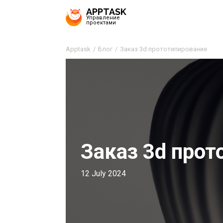
APPTASK
Управление
проектами
Apptask
Блог
Заказ 3d прототипирование
Заказ 3d прот
12 July 2024