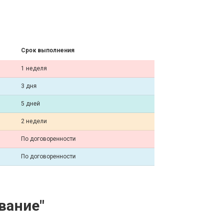
Срок выполнения
1 неделя
3 дня
5 дней
2 недели
По договоренности
По договоренности
вание"