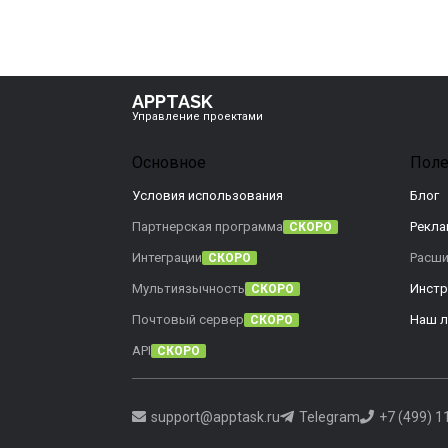
APPTASK
Управление проектами
Основное
Поле
Условия использования
Блог
Партнерская программа
Рекла
СКОРО
Интеграции
Расши
СКОРО
Мультиязычность
Инстр
СКОРО
Почтовый сервер
Наш л
СКОРО
API
СКОРО
support@apptask.ru
Telegram
+7 (499) 1