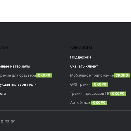
зно
Клиентам
Поддержка
мные материалы
Скачать клиент
рение для браузера
Мобильное приложение
СКОРО
СКОРО
укция пользователя
GPS трекинг
СКОРО
ого
Трекинг процессов ПК
СКОРО
Автобилды
СКОРО
10-73-09