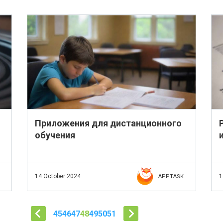
Приложения для дистанционного
обучения
14 October 2024
1
APPTASK
45
46
47
48
49
50
51