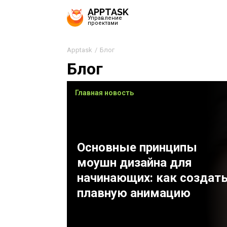
APPTASK
Управление
проектами
Apptask
Блог
Блог
Главная новость
Основные принципы
моушн дизайна для
начинающих: как создат
плавную анимацию