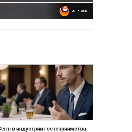
APPTASK
Serm в индустрии гостеприимства