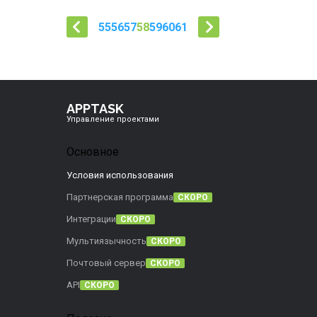
55
56
57
58
59
60
61
APPTASK
Управление проектами
Основное
Условия использования
Партнерская программа
СКОРО
Интеграции
СКОРО
Мультиязычность
СКОРО
Почтовый сервер
СКОРО
API
СКОРО