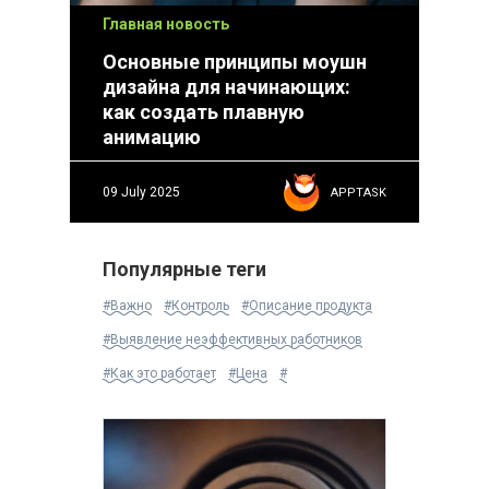
Главная новость
Основные принципы моушн
дизайна для начинающих:
как создать плавную
анимацию
09 July 2025
APPTASK
Популярные теги
#Важно
#Контроль
#Описание продукта
#Выявление неэффективных работников
#Как это работает
#Цена
#